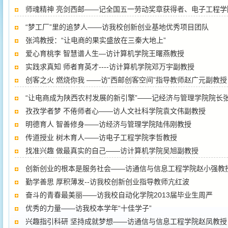
师魂精神 亮剑西邮——记全国五一劳动奖章获得者、电子工程学
“梦工厂”里的追梦人——访我校创新创业基地优秀项目团队
张鸿教授：“让电商的果实盛放在三秦大地上”
爱心育桃李 智慧谱人生—访计算机学院王曙燕教授
实践求真知 师者育英才----访计算机学院邓万宇副教授
创客之火 燃烧你我 ——访“西邮创客空间”指导教师赵广元副教授
“让电商成为陕西农村发展的新引擎”——记经济与管理学院院长
孜孜学者梦 不倦师者心——访人文社科学院袁文伟副教授
明德育人 智善修身——访经济与管理学院陆伟刚教授
传道授业 树木育人——访电子工程学院李哲教授
找准兴趣 做最真实的自己——访计算机学院吴旭副教授
创新创业的根本是服务社会——访通信与信息工程学院赵小强教
勤学善思 厚积薄发--访我校创新创业指导教师亢红波
奋斗的青春最美丽——访我校自动化学院2013届毕业生周严
优秀的力量——访我校本学年“十佳学子”
兴趣指引科研 坚持成就梦想——访通信与信息工程学院赵凤教授