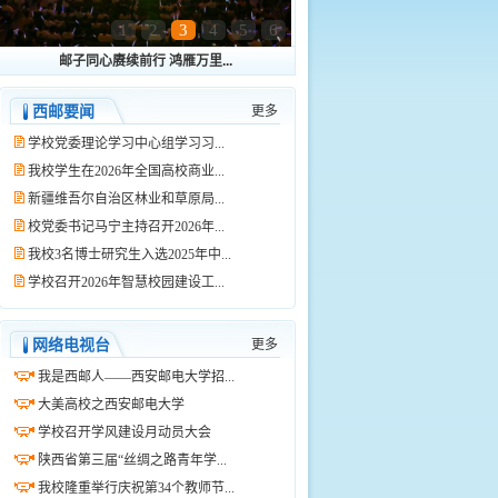
1
2
3
4
5
6
邮子同心赓续前行 鸿雁万里...
西邮要闻
更多
学校党委理论学习中心组学习习...
我校学生在2026年全国高校商业...
新疆维吾尔自治区林业和草原局...
校党委书记马宁主持召开2026年...
我校3名博士研究生入选2025年中...
学校召开2026年智慧校园建设工...
网络电视台
更多
我是西邮人——西安邮电大学招...
大美高校之西安邮电大学
学校召开学风建设月动员大会
陕西省第三届“丝绸之路青年学...
我校隆重举行庆祝第34个教师节...