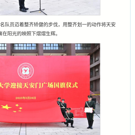
8名队员迈着整齐矫健的步伐，用整齐划一的动作将天安
旗在阳光的映照下熠熠生辉。